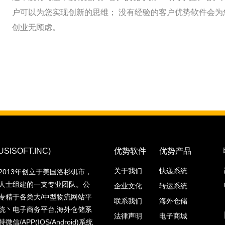
户可以为您实现创新的思维； 没有经验的客户优势软件会
创业无顾虑。
ISOFT.INC)
优势软件
优势产品
关于我们
快递系统
2013年创立于美国洛杉矶市，
人士组建的一支专业团队。公
企业文化
转运系统
专精于各类大/中型物流网站平
联系我们
海外仓储
统丶电子商务平台,海外仓储系
法律声明
电子商城
信/APP(IOS/Android)系统